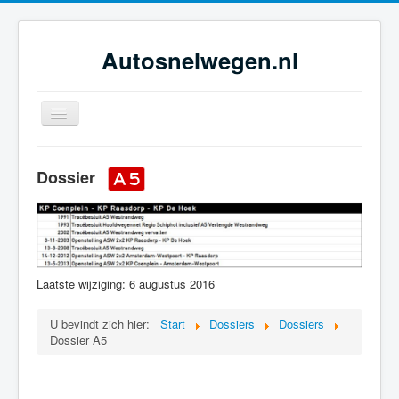
Autosnelwegen.nl
Toggle
Navigation
Home
Dossier
Geschiedenis
Netwerkontwikkeling
Dossiers
Tijdsbeelden
Laatste wijziging: 6 augustus 2016
Foto-galerie
U bevindt zich hier:
Start
Dossiers
Dossiers
Dossier A5