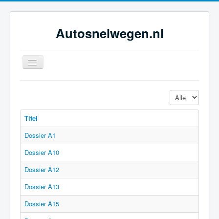
Autosnelwegen.nl
Toggle
Navigation
Home
Toon #
Geschiedenis
Titel
Netwerkontwikkeling
Dossier A1
Dossiers
Dossier A10
Tijdsbeelden
Dossier A12
Foto-galerie
Dossier A13
Dossier A15