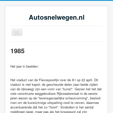
Autosnelwegen.nl
Toggle
Navigation
Home
1985
Geschiedenis
Netwerkontwikkeling
Het jaar in beelden:
Dossiers
Tijdsbeelden
Het viaduct van de Flevospoorlijn over de A1 op 22 april. Dit
viaduct is niet kapot; de gescheurde delen (aan beide zijden
Foto-galerie
van de rijksweg) zijn een vorm van "kunst". Gezien het feit dat
vele verontruste weggebruikers Rijkswaterstaat in de eerste
jaren wezen op de "levensgevaarlijke scheurvorming", besloot
men om de kunstzinnige uitspatting rood te verven, daarmee
accentuerende dat het zo "hoort". Sindsdien is het aantal
meldingen lager, maar pas als het knooppunt zal zijn