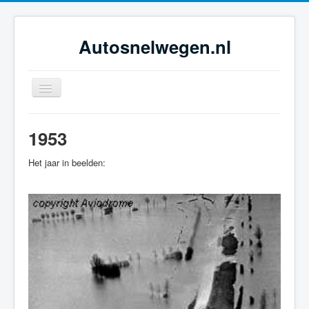
Autosnelwegen.nl
Toggle
Navigation
Home
1953
Geschiedenis
Het jaar in beelden:
Netwerkontwikkeling
Dossiers
Tijdsbeelden
Foto-galerie