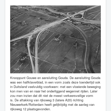
Knooppunt Gouwe en aansluiting Gouda. De aansluiting Gouda
was een halfklaverblad, in een vorm zoals deze toendertijd ook
in Duitsland veelvuldig voorkwam: met een vloeiende beweging
kon men van en naar het onderliggend wegennet rijden. Later
zou men inzien dat dit niet de meest verkeersveilige vorm
is. De aftakking van rijksweg 3 (latere A20) richting
Nieuwerkerk/Rotterdam heeft gelijktijdig met de aanleg van
rijksweg 12 plaatsgevonden.