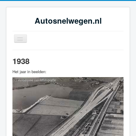
Autosnelwegen.nl
Toggle
Navigation
Home
1938
Geschiedenis
Het jaar in beelden:
Netwerkontwikkeling
Dossiers
Tijdsbeelden
Foto-galerie